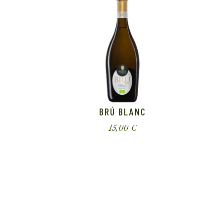
BRÚ BLANC
15,00
€